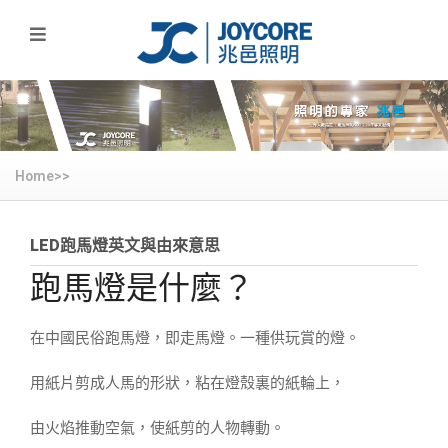
Home>>
LED跑馬燈英文與由來意思
跑馬燈是什麼？
在中國民俗跑馬燈，即走馬燈。一種供玩賞的燈。
用紙片剪成人馬的形狀，粘在燈殼裏的紙輪上，
由火焰推動空氣，使紙剪的人物轉動。