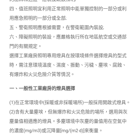
四、值班照明宜利用正常照明中能單獨控制的一部分或利
用應急照明的一部分或全部;
五、警衛照明應根據需要，在警衛範圍內裝設;
六、障礙照明的裝設，應嚴格執行所在地區航空或交通部
門的有關規定。
選擇工業廠房照明專用燈具在按環境條件選擇燈具的型式
時，需注意環境溫度、濕度、振動、污穢、塵埃、腐蝕、
有爆炸和火災危險介質等情況。
一、一般性工業廠房的燈具選擇
(1)在正常環境中(採暖或非採暖場所)一般採用開啟式燈具。
(2)含有大量塵埃，但無爆炸和火災危險的場所，選用與灰
塵量值相適應的燈具。多塵環境中灰塵的量值用在空氣中
的濃度(mg/m3)或沉降量[mg/(m2·d)]來衡量。