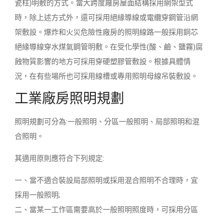
瓷柱)明敷的方式。當大跨度廠房屋面結構採用網架型式
時，除上述方式外，還可採用絕緣導線或電纜穿鋼管沿網
架敷設。爆炸和火災危險性廠房的照明線路一般採用銅芯
絕緣導線穿水煤氣鋼管明敷。在受化學性(酸、鹼、鹽霧)腐
蝕物質影響的地方可採用穿硬塑膠管敷設。根據具體情
況，在有些場所也可採用線槽或專用照明母線吊裝敷設。
工業廠房照明規劃
照明規劃可分為:一般照明、分區一般照明、局部照明和混
合照明。
其適用原則應符合下列規定:
一、當不適合裝設局部照明或採用混合照明不合理時，宜
採用一般照明;
二、當某一工作區需要高於一般照明照度時，可採用分區