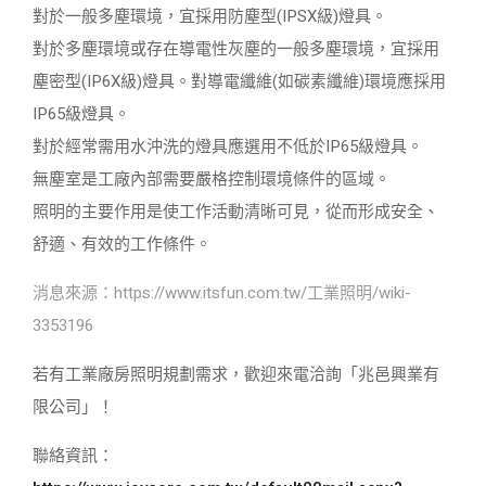
對於一般多塵環境，宜採用防塵型(IPSX級)燈具。
對於多塵環境或存在導電性灰塵的一般多塵環境，宜採用
塵密型(IP6X級)燈具。對導電纖維(如碳素纖維)環境應採用
IP65級燈具。
對於經常需用水沖洗的燈具應選用不低於IP65級燈具。
無塵室是工廠內部需要嚴格控制環境條件的區域。
照明的主要作用是使工作活動清晰可見，從而形成安全、
舒適、有效的工作條件。
消息來源：https://www.itsfun.com.tw/工業照明/wiki-
3353196
若有工業廠房照明規劃需求，歡迎來電洽詢「兆邑興業有
限公司」！
聯絡資訊：