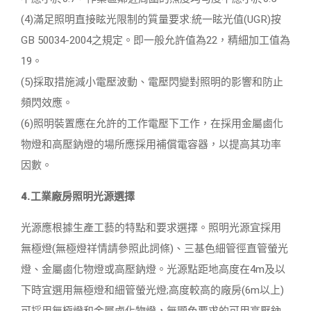
(4)滿足照明直接眩光限制的質量要求:統一眩光值(UGR)按
GB 50034-2004之規定。即一般允許值為22，精細加工值為
19。
(5)採取措施減小電壓波動、電壓閃變對照明的影響和防止
頻閃效應。
(6)照明裝置應在允許的工作電壓下工作，在採用金屬鹵化
物燈和高壓鈉燈的場所應採用補償電容器，以提高其功率
因數。
4.工業廠房照明光源選擇
光源應根據生產工藝的特點和要求選擇。照明光源宜採用
無極燈(無極燈祥情請參照此詞條)、三基色細管徑直管螢光
燈、金屬鹵化物燈或高壓鈉燈。光源點距地高度在4m及以
下時宜選用無極燈和細管螢光燈;高度較高的廠房(6m以上)