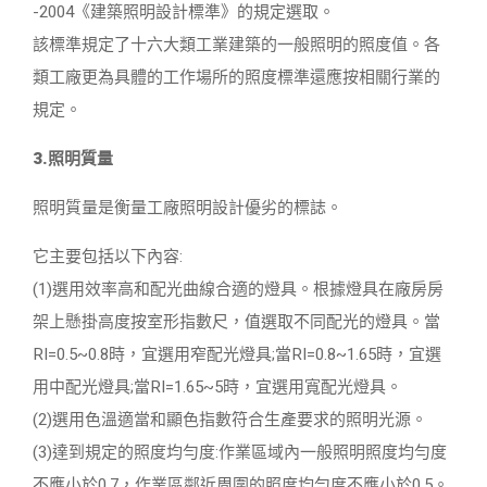
-2004《建築照明設計標準》的規定選取。
該標準規定了十六大類工業建築的一般照明的照度值。各
類工廠更為具體的工作場所的照度標準還應按相關行業的
規定。
3.照明質量
照明質量是衡量工廠照明設計優劣的標誌。
它主要包括以下內容:
(1)選用效率高和配光曲線合適的燈具。根據燈具在廠房房
架上懸掛高度按室形指數尺，值選取不同配光的燈具。當
RI=0.5~0.8時，宜選用窄配光燈具;當RI=0.8~1.65時，宜選
用中配光燈具;當RI=1.65~5時，宜選用寬配光燈具。
(2)選用色溫適當和顯色指數符合生產要求的照明光源。
(3)達到規定的照度均勻度:作業區域內一般照明照度均勻度
不應小於0.7，作業區鄰近周圍的照度均勻度不應小於0.5。