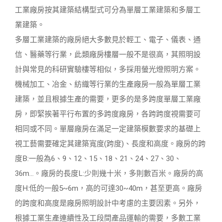
工業廠房按其建築結構型式可分為單層工業建築和多層工
業建築。
多層工業建築的廠房絕大多數見於輕工、電子、儀表、通
信、醫藥等行業，此類廠房樓層一般不是很高，其照明設
計與常見的科研實驗樓等相似，多採用螢光燈照明方案。
機械加工、冶金、紡織等行業的生產廠房一般為單層工業
建築，並且根據生產的需要，更多的是多跨度單層工業廠
房，即緊挨著平行布置的多跨度廠房，各跨跨度視需要可
相同或不同。單層廠房在滿足一定建築模數要求的基礎上
視工藝需要確定其建築寬度(跨度)、長度和高度。廠房的跨
度B:一般為6、9、12、15、18、21、24、27、30、
36m...。廠房的長度L:少則幾十米，多則數百米。廠房的高
度H:低的一般5~6m，高的可達30~40m，甚至更高。廠房
的跨度和高度是廠房照明設計中考慮的主要因素。另外，
根據工業生產連續性及工段間產品運輸的需要，多數工業