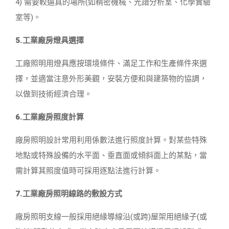
4) 需要較逼真的場所(如精密機械、光譜分析室、化學實驗
室等)。
5.工業廠房燈具選擇
工廠照明用燈具應按環境條件、滿足工作和生產條件來選
擇，並適當注意外形美觀，安裝方便和與建築物的協調，
以做到技術經濟合理。
6.工業廠房照度計算
廠房照明設計常用利用係數法進行照度計算。對某些特殊
地點或特殊設備的水平面、垂直面或傾斜面上的某點，當
需計算其照度值時可採用逐點法進行計算。
7.工業廠房照明線路的敷設方式
廠房照明支線一般採用絕緣導線沿(或跨)屋架用絕緣子(或