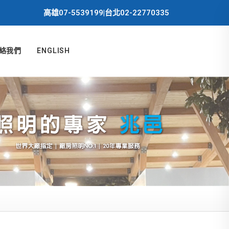
高雄07-5539199|台北02-22770335
絡我們
ENGLISH