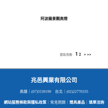
阿波羅景觀高燈
1
2
>
>>
選取頁數
兆邑興業有限公司
高雄｜(07)5539199 台北｜(02)22770335
網站服務條款與隱私政策
燈具產品
填單洽詢
｜常見問題｜
｜