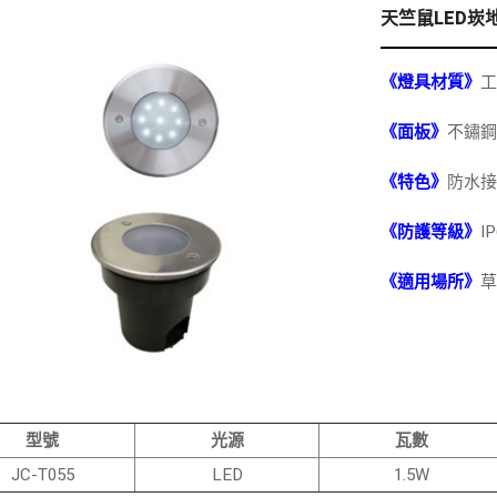
天竺鼠LED崁
《燈具材質》
工
《面板》
不鏽鋼
《特色》
防水接
《防護等級》
IP
《適用場所》
草
型號
光源
瓦數
JC-T055
LED
1.5W