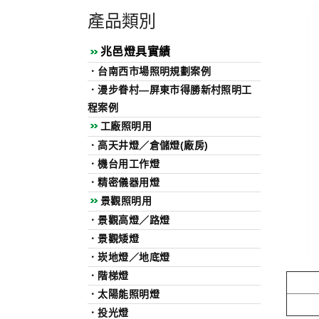
產品類別
兆邑燈具實績
．
台南西市場照明規劃案例
．
漫步眷村—屏東市得勝新村照明工
程案例
工廠照明用
．
高天井燈／倉儲燈(廠房)
．
機台用工作燈
．
精密儀器用燈
景觀照明用
．
景觀高燈／路燈
．
景觀矮燈
．
崁地燈／地底燈
．
階梯燈
．
太陽能照明燈
．
投光燈