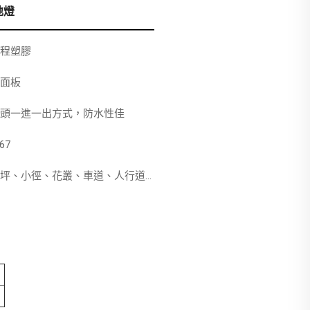
地燈
程塑膠
面板
頭一進一出方式，防水性佳
67
坪、小徑、花叢、車道、人行道...