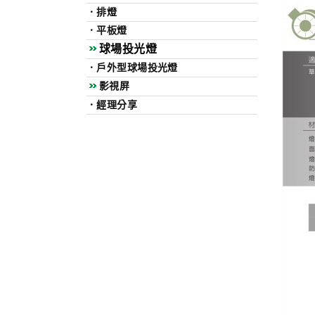
．
排燈
．
平板燈
球場投光燈
．
戶外型球場投光燈
影視屏
．
經理分享