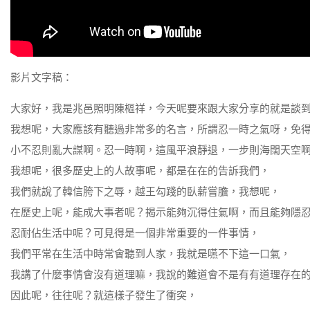
影片文字稿：
大家好，我是兆邑照明陳樞祥，今天呢要來跟大家分享的就是談
我想呢，大家應該有聽過非常多的名言，所謂忍一時之氣呀，免
小不忍則亂大謀啊。忍一時啊，這風平浪靜退，一步則海闊天空
我想呢，很多歷史上的人故事呢，都是在在的告訴我們，
我們就說了韓信胯下之辱，越王勾踐的臥薪嘗膽，我想呢，
在歷史上呢，能成大事者呢？揭示能夠沉得住氣啊，而且能夠隱
忍耐佔生活中呢？可見得是一個非常重要的一件事情，
我們平常在生活中時常會聽到人家，我就是嚥不下這一口氣，
我講了什麼事情會沒有道理嘛，我說的難道會不是有有道理存在
因此呢，往往呢？就這樣子發生了衝突，