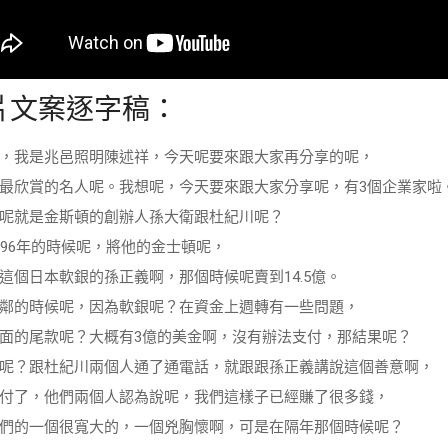
片文案逐字稿：
，我是兆邑照明陳述祥，今天呢要來跟大家再分享的呢，
最欣賞的名人呢。我想呢，今天要來跟大家分享呢，有3個企業家啦
呢就是金斯頓的創辦人孫大衛跟杜紀川呢？
996年的時候呢，將他的金士頓呢，
這個日本軟銀的孫正義啊，那個時候呢賣到14.5億。
鄰的時候呢，因為軟銀呢？在資金上週轉有一些問題，
面的尾款呢？大概有3億的美金啊，沒有辦法支付，那結果呢？
呢？跟杜紀川兩個人通了通電話，就跟跟孫正義講說這個善意啊，
付了，他們兩個人認為說呢，我們這樣子已經賺了很多錢，
們的一個很寬大的，一個兇胸懷啊，可是在隔年那個時候呢？