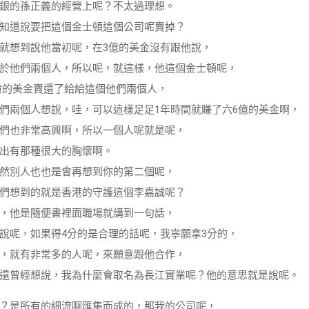
銀的孫正義的經營上呢？不太過理想。
知道說要把這個金士頓這個公司呢賣掉？
就想到說他當初呢，在3億的美金沒有跟他說，
於他們兩個人，所以呢，就這樣，他這個金士頓呢，
5億的美金賣還了給給這個他們兩個人，
們兩個人想說，哇，可以這樣足足1年時間就賺了六6億的美金啊，
們也非常高興啊，所以一個人呢就是呢，
出有那種很大的胸懷啊。
然別人也也是會再想到你的第二個呢，
們想到的就是香港的守護這個李嘉誠呢？
，他是隨便書裡面職場就講到一句話，
說呢，如果得4分的是合理的話呢，我寧願拿3分的，
，就有非常多的人呢，來願意跟他合作，
還曾經想說，我為什麼會取名為長江實業呢？他的意思就是說呢。
？是所有的細流啊匯集而成的，那我的公司呢，