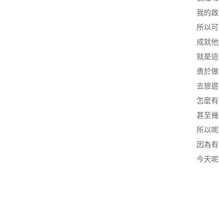
我的啟
所以可
成就他
就是這
勇於做
去旅遊
怎麼有
甚至幾
所以呢
因為有
今天呢