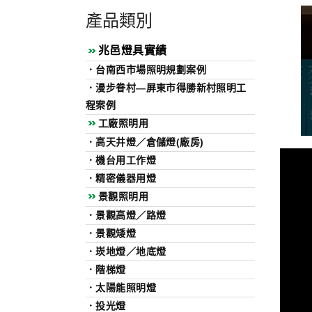
產品類別
兆邑燈具實績
．
台南西市場照明規劃案例
．
漫步眷村—屏東市得勝新村照明工
程案例
工廠照明用
．
高天井燈／倉儲燈(廠房)
．
機台用工作燈
．
精密儀器用燈
景觀照明用
．
景觀高燈／路燈
．
景觀矮燈
．
崁地燈／地底燈
．
階梯燈
．
太陽能照明燈
．
投光燈