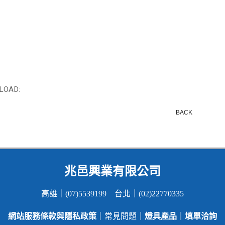
LOAD:
BACK
兆邑興業有限公司
高雄｜(07)5539199 台北｜(02)22770335
網站服務條款與隱私政策
燈具產品
填單洽詢
｜常見問題｜
｜