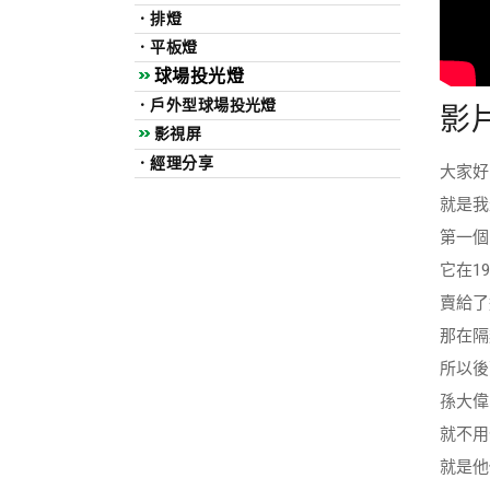
．
排燈
．
平板燈
球場投光燈
．
戶外型球場投光燈
影
影視屏
．
經理分享
大家好
就是我
第一個
它在1
賣給了
那在隔
所以後
孫大偉
就不用
就是他