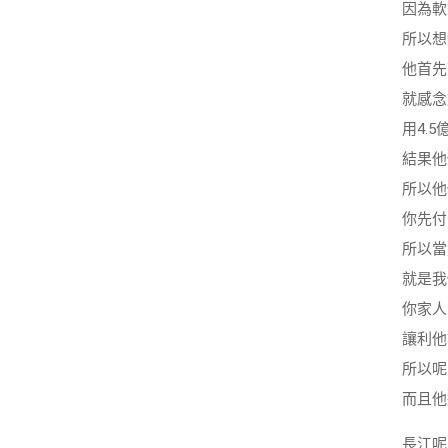
因為軟
所以想
他首先
就感念
用4.
結果他
所以他
你先付
所以當
就是我
你家人
讓利他
所以呢
而且他
長江呢