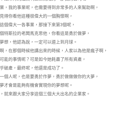
業，我的事業呢，也需要得到非常多的人來幫助啊，
見得你看他這種很偉大的一個胸懷啊，
這個偉大一各事業，那接下來第3個呢，
個特斯拉的老闆馬克思他，你看這是勇於做夢，
夢想，他認為說，一定可以道上到月球。
啊，在那個時候他講出來的時候，人家以為他是瘋子啊，
可能的事情呢？可是如今她耗盡了所有資產，
乎破產，最終呢，他還是成功了。
一個人呢，也是要勇於作夢，勇於做做做你的大夢，
夢才會是能夠有機會實現你的夢想呢。
，就來跟大家分享這個三個大大出名的企業家。