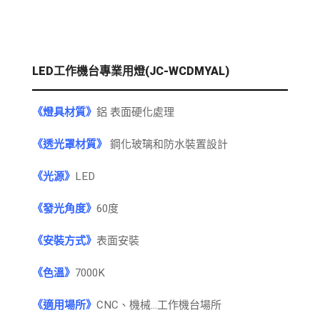
LED工作機台專業用燈(JC-WCDMYAL)
《燈具材質》
鋁 表面硬化處理
《透光罩材質》
鋼化玻璃和防水裝置設計
《光源》
LED
《發光角度》
60度
《安裝方式》
表面安裝
《色溫》
7000K
《適用場所》
CNC、機械...工作機台場所