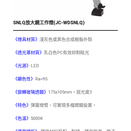
SNLQ放大鏡工作燈(JC-WDSNLQ)
《燈具材質》
淺灰色或黑色合成樹脂外殼
《透光罩材質》
乳白色PC有效抑制眩光
《光源》
LED
《顯色性》
Ra>95
《旋轉玻璃透鏡》
175x105mm，屈光度3
《特色》
彈簧燈臂，可實現多檔開關設置，
《色溫》
5000K