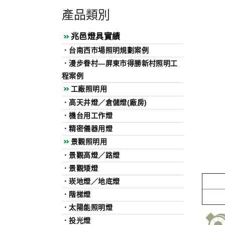
產品類別
兆邑燈具實績
．
台南西市場照明規劃案例
．
漫步眷村—屏東市得勝新村照明工
程案例
工廠照明用
．
高天井燈／倉儲燈(廠房)
．
機台用工作燈
．
精密儀器用燈
景觀照明用
．
景觀高燈／路燈
．
景觀矮燈
．
崁地燈／地底燈
．
階梯燈
．
太陽能照明燈
．
投光燈