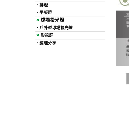
．
排燈
．
平板燈
球場投光燈
．
戶外型球場投光燈
影視屏
．
經理分享