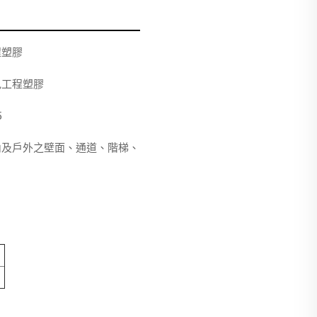
程塑膠
色工程塑膠
5
內及戶外之壁面、通道、階梯、