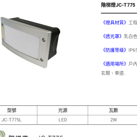
階梯燈JC-T775
《燈具材質》
工
《透光罩》
乳白
《防護等級》
IP6
《
適用場所》
戶
玄關、車道...
型號
光源
瓦數
JC-T775L
LED
2W